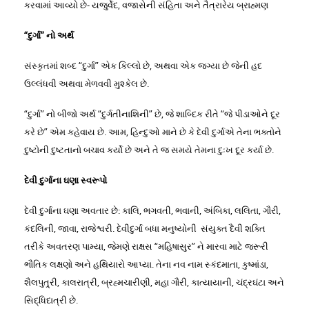
કરવામાં આવ્યો છે- યજુર્વેદ, વજાસેની સંહિતા અને તૈત્રારેય બ્રાહ્મણ
“દુર્ગા” નો અર્થ
સંસ્કૃતમાં શબ્દ “દુર્ગા” એક કિલ્લો છે, અથવા એક જગ્યા છે જેની હદ
ઉલ્લંધવી અથવા મેળવવી મુશ્કેલ છે.
“દુર્ગા” નો બીજો અર્થ “દુર્ગતીનાશિની” છે, જે શાબ્દિક રીતે “જે પીડાઓને દૂર
કરે છે” એમ કહેવાય છે. આમ, હિન્દુઓ માને છે કે દેવી દુર્ગાએ તેના ભક્તોને
દુષ્ટોની દુષ્ટતાનો બચાવ કર્યો છે અને તે જ સમયે તેમના દુઃખ દૂર કર્યા છે.
દેવી દુર્ગાના ઘણા સ્વરૂપો
દેવી દુર્ગાના ઘણા અવતાર છે: કાલિ, ભગવતી, ભવાની, અંબિકા, લલિતા, ગૌરી,
કંદલિની, જાવા, રાજેશ્વરી. દેવીદુર્ગા બધા મનુષ્યોની સંયુક્ત દૈવી શક્તિ
તરીકે અવતરણ પામ્યા, જેમણે રાક્ષસ “મહિષાસુર” ને મારવા માટે જરૂરી
ભૌતિક લક્ષણો અને હથિયારો આપ્યા. તેના નવ નામ સ્કંદમાતા, કુષ્માંડા,
શૈલપુત્ર્રી, કાલરાત્રી, બ્રહ્મચારીણી, મહા ગૌરી, કાત્યાયાની, ચંદ્રઘંટા અને
સિદ્ધિદાત્રી છે.