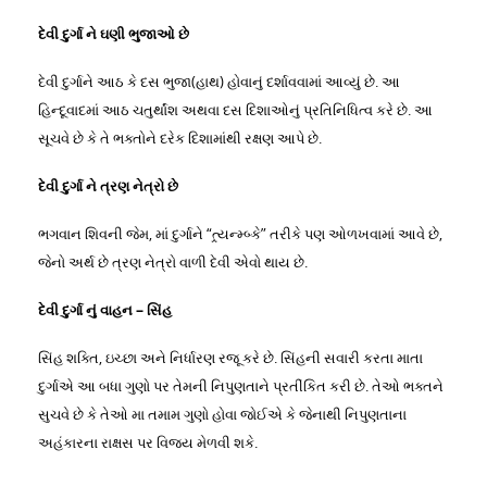
દેવી દુર્ગા ને ઘણી ભુજાઓ છે
દેવી દુર્ગાને આઠ કે દસ ભુજા(હાથ) હોવાનું દર્શાવવામાં આવ્યું છે. આ
હિન્દૂવાદમાં આઠ ચતુર્થાંશ અથવા દસ દિશાઓનું પ્રતિનિધિત્વ કરે છે. આ
સૂચવે છે કે તે ભક્તોને દરેક દિશામાંથી રક્ષણ આપે છે.
દેવી દુર્ગા ને ત્રણ નેત્રો છે
ભગવાન શિવની જેમ, માં દુર્ગાને “ત્ર્યન્મ્બ્કે” તરીકે પણ ઓળખવામાં આવે છે,
જેનો અર્થ છે ત્રણ નેત્રો વાળી દેવી એવો થાય છે.
દેવી દુર્ગા નું વાહન – સિંહ
સિંહ શક્તિ, ઇચ્છા અને નિર્ધારણ રજૂ કરે છે. સિંહની સવારી કરતા માતા
દુર્ગાએ આ બધા ગુણો પર તેમની નિપુણતાને પ્રતીંકિત કરી છે. તેઓ ભક્તને
સુચવે છે કે તેઓ મા તમામ ગુણો હોવા જોઈએ કે જેનાથી નિપુણતાના
અહંકારના રાક્ષસ પર વિજય મેળવી શકે.