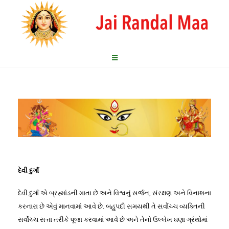
દેવી દુર્ગા
દેવી દુર્ગા એ બ્રહ્માંડની માતા છે અને વિશ્વનું સર્જન, સંરક્ષણ અને વિનાશના
કરનારા છે એવું માનવામાં આવે છે. બહુપદી સમયથી તે સર્વોચ્ચ વ્યક્તિની
સર્વોચ્ચ સત્તા તરીકે પૂજા કરવામાં આવે છે અને તેનો ઉલ્લેખ ઘણા ગ્રંથોમાં