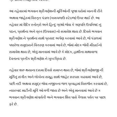
આ તહેવારમાં ભગવાન શ્રીગણેશની મૂર્તિઓની પૂજા ઘરોમાં ખાનગી રીતે
અથવા જાહેરમાં વિસ્તૃત પંડાલ (કામચલાઉ સ્ટેઇજ) ઉપર થાઈ છે. આ
તહેવાર માં વૈદિક સ્તોત્રો અને હિન્દુ ગ્રંથો જેવા કે ગણપતિ ઉપનિષદ નું
પઠન, પ્રાર્થના અને વ્રત (ઉપવાસ) નો સમાવેશ થાય છે. દિવસે ભગવાન
શ્રીગણેશ ને પ્રાર્થના સાથે પ્રસાદ અર્પણ કરવામાં આવે છે, જે પંડાલમાં
પધારેલા સમુદાયને વિતરણ કરવામાં આવે છે, જેમાં મોદક જેવી મીઠાઈનો
સમાવેશ થાય છે, એવું માનવામાં આવે છે કે મોદક, હાથીના માથાવાળા
દેવતાના પ્રતીક શ્રીગણેશ ને ખુબ પ્રિય છે.
તહેવાર શરૂ થયાના દસમા દિવસે સમાપ્ત થાય છે, જેમાં શ્રીગણેશજી ની
મૂર્તિનું સંગીત અને લોકોના સમૂહ સાથે જાહેર સરઘસ કાઢવામાં આવે છે,
પછી નદી અથવા સમુદ્ર જેવા નજીકના જળ પ્રવાહમાં વિસર્જન કરવામાં છે,
ત્યારબાદ માટીની મૂર્તિ ઓગળી જાય છે અને એવું માનવામાં આવે છે ક
ભગવાન શ્રીગણેશ માંપાર્વતી અને ભગવાન શિવ પાસે કૈલાસ પર્વત પર પાછા
ફરે છે.