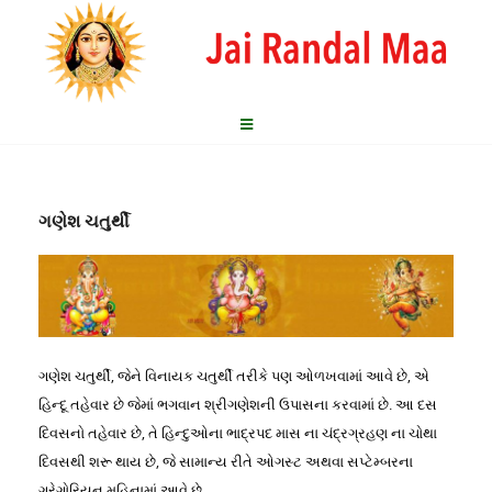
ગણેશ ચતુર્થી
ગણેશ ચતુર્થી, જેને વિનાયક ચતુર્થી તરીકે પણ ઓળખવામાં આવે છે, એ
હિન્દૂ તહેવાર છે જેમાં ભગવાન શ્રીગણેશની ઉપાસના કરવામાં છે. આ દસ
દિવસનો તહેવાર છે, તે હિન્દુઓના ભાદ્રપદ માસ ના ચંદ્રગ્રહણ ના ચોથા
દિવસથી શરૂ થાય છે, જે સામાન્ય રીતે ઓગસ્ટ અથવા સપ્ટેમ્બરના
ગ્રેગોરિયન મહિનામાં આવે છે.