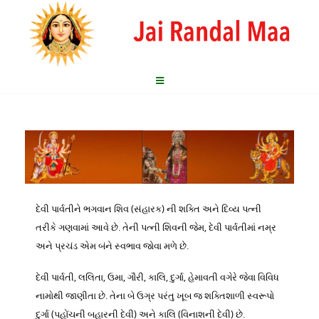
દેવી પાર્વતીને ભગવાન શિવ (સંહારક) ની શક્તિ અને દિવ્ય પત્ની
તરીકે ગણવામાં આવે છે. તેની પત્ની શિવની જેમ, દેવી પાર્વતીમાં નમ્ર
અને પ્રચંડ એમ બંને સ્વભાવ જોવા મળે છે.
દેવી પાર્વતી, લલિતા, ઉમા, ગૌરી, કાલિ, દુર્ગા, હેમાવતી વગેરે જેવા વિવિધ
નામોથી જાણીતા છે. તેના બે ઉગ્ર પરંતુ ખૂબ જ શક્તિશાળી સ્વરૂપો
દુર્ગા (પહોંચની બહારની દેવી) અને કાલિ (વિનાશની દેવી) છે.