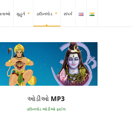
દેવતાઓ
મુહુર્ત
ડાઉનલોડ
સંપર્ક
ઓડીઓ MP3
ડાઉનલોડ ઓડીઓ ફાઈલ