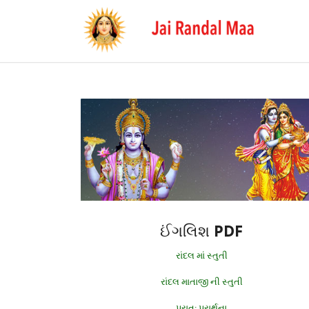
ઈંગલિશ PDF
રાંદલ માં સ્તુતી
રાંદલ માતાજી ની સ્તુતી
પ્રાત: પ્રાર્થના