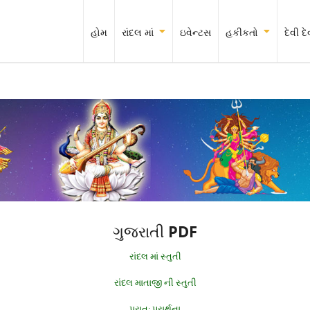
હોમ
રાંદલ માં
ઇવેન્ટસ
હકીકતો
દેવી 
ગુજરાતી PDF
રાંદલ માં સ્તુતી
રાંદલ માતાજી ની સ્તુતી
પ્રાત: પ્રાર્થના