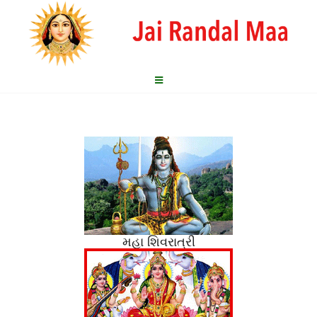
મહા શિવરાત્રી