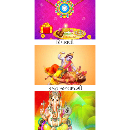
દિપાવલી
કૃષ્ણ જન્માષ્ટમી