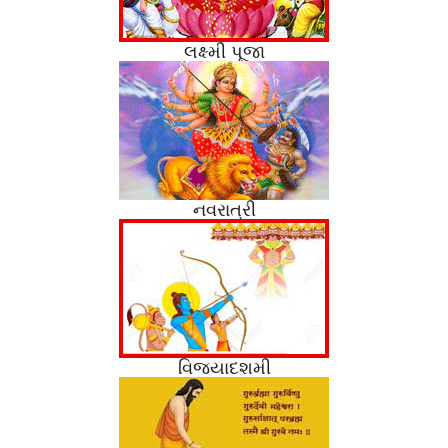
લક્ષ્મી પૂજા
નવરાત્રી
વિજયાદશમી