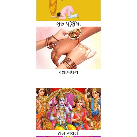
ગુરુ પૂર્ણિમા
રક્ષાબંધન
રામ નવમી