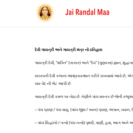
દેવી ગાયત્રી અને ગાયત્રી મંત્ર નો ઇતિહાસ
ગાયત્રી દેવી, “શક્તિ” (તાકાત) અને “દેવ” (ગુણવત્તા) જ્ઞાન, શુદ
સરસ્વતી દેવી કલાના આશ્રયસ્થાન તરીકે રાખવામાં આવે છે, એક 
ચાર વેદ ની ભેટ આપી છે.
ગાયત્રી દેવી કમળ પર બેઠા છે. તેણીને પાંચ મસ્તક છે જેની રજૂ
– પંચ પ્રાણ / પંચ વાયુ (પાંચ જીવ / પવન) પ્રાણ, અપાન, વ્યાન,
– પાંચ સિદ્ધાંતો / તત્વો (પંચ તત્વો) પૃથ્વી, પાણી, હવા, આગ અન