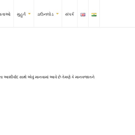
દેવતાઓ
મુહુર્ત
ડાઉનલોડ
સંપર્ક
ા આશીર્વાદ સાથે એવું માનવામાં આવે છે તેમણે કે માનવજાતને