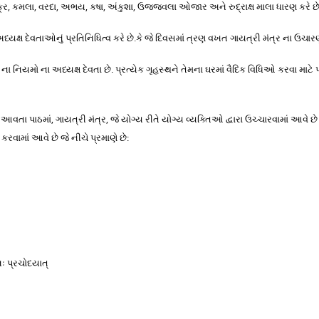
ચક્ર, કમલા, વરદા, અભય, કષા, અંકુશા, ઉજ્જવલા ઓજાર અને રુદ્રાક્ષ માલા ધારણ કરે છે
અધ્યક્ષ દેવતાઓનું પ્રતિનિધિત્વ કરે છે.કે જે દિવસમાં ત્રણ વખત ગાયત્રી મંત્ર ના ઉ
ઞ ના નિયમો ના અધ્યક્ષ દેવતા છે. પ્રત્યેક ગૃહસ્થને તેમના ઘરમાં વૈદિક વિધિઓ કરવા મા
 આવતા પાઠમાં, ગાયત્રી મંત્ર, જે યોગ્ય રીતે યોગ્ય વ્યક્તિઓ દ્વારા ઉચ્ચારવામાં આવે છે
રવામાં આવે છે જે નીચે પ્રમાણે છે:
નઃ પ્રચોદયાત્