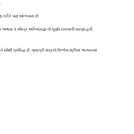
.
ચારણ તરીકે પણ ઓળખાય છે.
ટે ૫ અથવા ૩ પવિત્ર અગ્નિ(યજ્ઞ નો ધૂણો) રાખવાની ધારણા હતી.
 તે સૌથી પ્રસિદ્ધ છે. ગાયત્રી મંત્રનો ઉલ્લેખ શ્રીમદ ભાગવતમાં