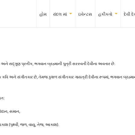
હોમ
રાંદલ માં
ઇવેન્ટસ
હકીકતો
દેવી 
્ધતા અને સદ્ગુણ પ્રતીક, ભગવાન બ્રહ્માની પુત્રી સરસ્વતી દેવીના અવતાર છે.
કવિ અને સંગીતકાર છે, તેમજ કુશળ સંગીતકાર ગાયત્રી દેવીના રૂપમાં, ભગવાન બ્રહ્માન
આત:
 ઉદાન, સમાન,
ે આકાશ (પૃથ્વી, જળ, વાયુ, તેજ, આકાશ).