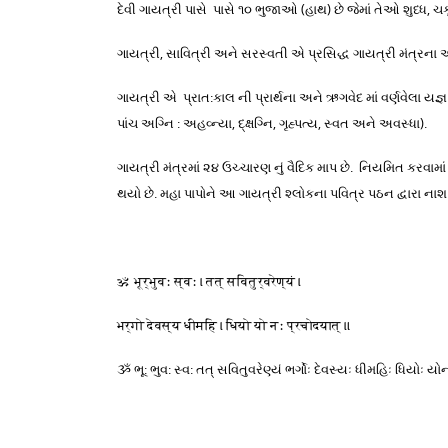
દેવી ગાયત્રી પાસે પાસે ૧૦ ભુજાઓ (હાથ) છે જેમાં તેઓ શુધ્ધ, 
ગાયત્રી, સાવિત્રી અને સરસ્વતી એ પ્રસિદ્ધ ગાયત્રી મંત્રના 
ગાયત્રી એ પ્રાત:કાલ ની પ્રાર્થના અને ઋગવેદ માં વર્ણવેલા યજ્
પાંચ અગ્નિ : અહવ્ન્યા, દ્ક્ષગ્નિ, ગૃહ્પત્ય, સ્વત અને અવસ્ધા).
ગાયત્રી મંત્રમાં ૨૪ ઉચ્ચારણ નું વૈદિક માપ છે. નિયમિત કરવામાં
થયો છે. મહા પાપોને આ ગાયત્રી શ્લોકના પવિત્ર પઠન દ્વારા નાશ ક
ॐ भूर्भुवः स्वः । तत् सवितुर्वरेण्यं ।
भर्गो देवस्य धीमहि । धियो यो नः प्रचोदयात् ॥
ૐ ભૂ: ભુવ: સ્વ: તત્ સવિતુવરેણ્યં ભર્ગોઃ દેવસ્યઃ ધીમહિઃ ધિયોઃ યો