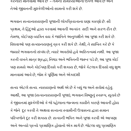
કરનારી માનવામાં આવે છે – તેમની સમસ્યાઓનો ઉકેલ આવે છે અને
તેઓ જીવનની મુશ્કેલીઓનો સામનો કરી શકે છે.
ભગવાન સત્યનારાયણની પૂજાની લોકપ્રિયતાના ઘણા કારણો છે. સૌ
પ્રથમ, તે હિંદુઓ દ્વારા કરવામાં આવતી અત્યંત સદી અને સરળ રીત છે.
તેમજ, કોઈપણ વ્યક્તિ વય કે જાતિને અનુલક્ષીને આ પૂજા કરી શકે છે.
વિધવાઓ પણ સત્યાનયણનું વ્રત કરી શકે છે. તેથી, તે સાબિત કરે છે કે
જ્યારે ભગવાનનો સંબંધ છે, ત્યારે અવરોધો હવે અસ્તિત્વમાં નથી. આ પૂજા
કરતી વખતે માત્ર શ્રદ્ધા, નિષ્ઠા અને ભક્તિની જરૂર પડે છે, આ પૂજ કોઈ
પણ સમયે અને કોઈપણ દિવસે કરી શકાય છે, જોકે કેટલાક દિવસો વધુ શુભ
માનવામાં આવે છે, જેમ કે પૂર્ણિમા અને એકાદશી
સત્ય એટલે સત્ય. નારાયણનો અર્થ એ છે કે બધું જ અને સર્વમાં રહેવું.
આથી, આ પૂજા (સત્યનારાયણની પૂજા), ભગવાન વિષ્ણુનું સ્વરૂપ, સૂચવે છે
કે જીવનમાં મુશ્કેલીઓ કે જે પહેલાના જન્મના કાર્યોને કારણે આવતી હોય
કે જેને દૂર કરવી તે અથવા સત્યના સ્વામીની ઉપાસના દ્વારા સમાન
પરિબળોને દૂર કરી શકાય છે. સત્યની ભક્તિ અને પૂજા કરવી એ આપણા
અને અન્યો પ્રત્યે પ્રમાણિક હોવાનો એક માર્ગ છે. જેટલા વધુ પ્રમાણિક